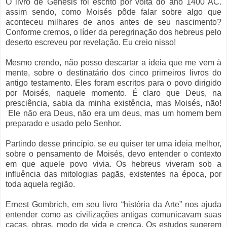
O
livro de Gênesis foi escrito
por volta do ano 1
4
00 AC.
assim sendo, como
Moisés
pôde falar sobre algo que
aconteceu milhares de anos antes de seu nascimento?
Conforme cremos, o líder da peregrinação dos hebreus pelo
deserto escreveu por revelação. Eu creio nisso!
Mesmo crendo, não posso descartar a ideia que me vem à
mente, sobre o destinatário dos cinco primeiros livros do
antigo testamento. Eles foram escritos para o povo dirigido
por Moisés, naquele momento. É claro que Deus, na
presciência, sabia da minha existência, mas Moisés, não!
Ele não era Deus, não era um deus, mas um homem bem
preparado e usado pelo Senhor.
Partindo desse princípio, se eu quiser ter uma ideia melhor,
sobre o pensamento de Moisés, devo entender o contexto
em que aquele povo vivia. Os hebreus viveram sob a
influência das mitologias pagãs, existentes
na época, por
toda aquela região.
Ernest Gombrich, em seu livro “história da Arte” nos ajuda
entender como as civilizações antigas comunicavam suas
caças, obras, modo de vida e crença. Os estudos sugerem