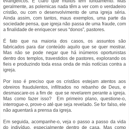
evangélicos. É claro que muitos têm fundamento. Mas
geralmente, as polemicas nada têm a ver com o verdadeiro
cristão, ou com o desenvolvimento de uma igreja séria.
Ainda assim, com tantos, maus exemplos, uma parte da
sociedade pensa, que igreja não passa de uma fraude, com
a finalidade de enriquecer seus “donos”, pastores.
É fato que na maioria dos casos, os assuntos são
fabricados para dar conteúdo aquilo que se quer mostrar.
Mas não se pode negar que há inúmeros oportunistas
dentro dos templos, travestidos de pastores, explorando os
fieis e produzindo toda essa onda de más notícias contra a
igreja.
Por isso é preciso que os cristãos estejam atentos aos
obreiros fraudulentos, infiltrados no rebanho de Deus, e
desmascare-os a fim de
que se revelarem perante a igreja.
Mas como fazer isso?
Em primeiro plano, questione-o,
interrogue-o, prove-o até que seja revelado. Se for falso, ele
não aguentará a prensa da igreja.
Em seguida, acompanhe-o, veja o passo a passo da vida
do indivíduo, especialmente dentro de casa. Mas como