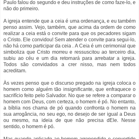
Paulo falou do segundo e deu instruções de como faze-lo, e
não do primeiro.
A igreja entende que a ceia é uma ordenança, e eu também
penso assim. Vejo, também, que acima da ordem de como
realizar a ceia está o convite para que os pecadores sigam
o Cristo. Ele convidou! Sem atender o convite para segui-lo,
não há como participar da ceia . A Ceia é um cerimonial que
simboliza que Cristo morreu e ressuscitou ao terceiro dia,
subiu ao céu e um dia retornará para arrebatar a igreja.
Todos são convidados a crer nisso, mas nem todos
acreditam.
Às vezes penso que o discurso pregado na igreja coloca o
homem como alguém tão insignificante, que enfraquece o
sacrifício feito pelo Salvador. No que se refere a comparar o
homem com Deus, com certeza, o homem é pó. No entanto,
a bíblia nos chama de pó quando confronta o homem na
sua arrogância, no seu ego, no desejo de ser igual a Deus
ou mesmo, na ideia de que não precisa dEle. Nesse
sentido, o homem é pó.
Mas quando aplicado ao homem arrependido e convertido