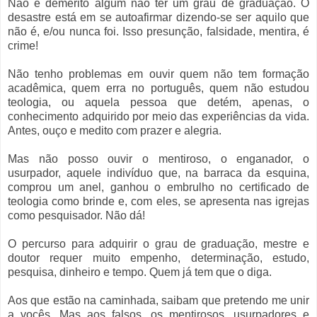
Não é demérito algum não ter um grau de graduação. O
desastre está em se autoafirmar dizendo-se ser aquilo que
não é, e/ou nunca foi. Isso presunção, falsidade, mentira, é
crime!
Não tenho problemas em ouvir quem não tem formação
acadêmica, quem erra no português, quem não estudou
teologia, ou aquela pessoa que detém, apenas, o
conhecimento adquirido por meio das experiências da vida.
Antes, ouço e medito com prazer e alegria.
Mas não posso ouvir o mentiroso, o enganador, o
usurpador, aquele indivíduo que, na barraca da esquina,
comprou um anel, ganhou o embrulho no certificado de
teologia como brinde e, com eles, se apresenta nas igrejas
como pesquisador. Não dá!
O percurso para adquirir o grau de graduação, mestre e
doutor requer muito empenho, determinação, estudo,
pesquisa, dinheiro e tempo. Quem já tem que o diga.
Aos que estão na caminhada, saibam que pretendo me unir
a vocês. Mas aos falsos, os mentirosos, usurpadores e