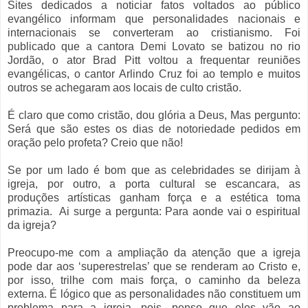
Sites dedicados a noticiar fatos voltados ao público
evangélico informam que personalidades nacionais e
internacionais se converteram ao cristianismo. Foi
publicado que a cantora Demi Lovato se batizou no rio
Jordão, o ator Brad Pitt voltou a frequentar reuniões
evangélicas, o cantor Arlindo Cruz foi ao templo e muitos
outros se achegaram aos locais de culto cristão.
É claro que como cristão, dou glória a Deus, Mas pergunto:
Será que são estes os dias de notoriedade pedidos em
oração pelo profeta? Creio que não!
Se por um lado é bom que as celebridades se dirijam à
igreja, por outro, a porta cultural se escancara, as
produções artísticas ganham força e a estética toma
primazia.
Ai surge a pergunta: Para aonde vai o espiritual
da igreja?
Preocupo-me com a ampliação da atenção que a igreja
pode dar aos ‘superestrelas’ que se renderam ao Cristo e,
por isso, trilhe com mais força, o caminho da beleza
externa. É lógico que as personalidades não constituem um
problema para a igreja, pois, penso que eles vão ao