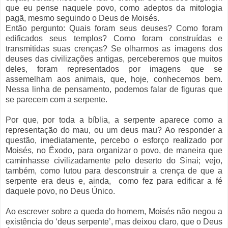
que eu pense naquele povo, como adeptos da mitologia
pagã, mesmo seguindo o Deus de Moisés.
Então pergunto: Quais foram seus deuses? Como foram
edificados seus templos? Como foram construídas e
transmitidas suas crenças? Se olharmos as imagens dos
deuses das civilizações antigas, perceberemos que muitos
deles, foram representados por imagens que se
assemelham aos animais, que, hoje, conhecemos bem.
Nessa linha de pensamento, podemos falar de figuras
que
se parecem com a serpente.
Por que, por toda a bíblia, a serpente aparece como a
representação do mau, ou um deus mau? Ao responder a
questão, imediatamente, percebo o esforço realizado por
Moisés, no
Êxodo,
para organizar o povo, de maneira que
caminhasse civilizadamente pelo deserto do Sinai; vejo
,
também,
como lutou para desconstruir a crença de que a
serpente era deus e, ainda,
como fez para
edificar a fé
daquele povo, no Deus Único.
Ao escrever sobre a queda do homem, Moisés não negou a
existência do ‘deus serpente’, mas deixou claro
,
que o Deus