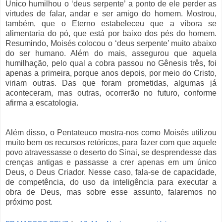
Único humilhou o ‘deus serpente’ a ponto de ele perder as
virtudes de falar, andar e ser amigo do homem.
Mostrou
,
também,
que
o Eterno
estabeleceu
que a víbora
se
aliment
a
ria
do pó, que está por baixo dos pés do homem.
Resumindo,
Moisés
coloc
ou
o ‘deus serpente’ muito abaixo
do ser humano. Além do mais, assegurou que aquela
humilhação, pelo qual a
cobra
passou no
Gênesis
três,
foi
apenas a primeira, porque anos depois, por meio do Cristo,
viriam outras.
D
as que foram prometidas,
algumas já
aconteceram
, mas outras,
ocorrerão
no futuro,
conforme
afirma a escatologia.
Além disso, o Pentateuco mostra-nos como Moisés utilizou
muito bem os recursos retóricos, para fazer com que aquele
povo atravessasse o deserto do Sinai, se desprendesse das
crenças antigas e passasse a crer apenas em um único
Deus, o Deus Criador. Nesse caso, fala-se de capacidade,
de competência, do uso da inteligência para executar a
obra de Deus, mas sobre esse assunto, falaremos no
próximo post.