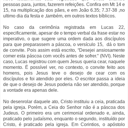
pessoas para, juntos, fazerem refeições. Confira em Mt 14 e
15, na multiplicação dos pães, e em João 6.35; 7.37-38 ,no
ultimo dia da festa e ,também, em outros textos bíblicos.
No caso da cerimônia registrada em Lucas 22,
especificamente, apesar de o tempo verbal da frase estar no
imperativo, o que sugere uma ordem dada aos discípulos
para que preparassem a páscoa, o versículo 15, dá o tom
de convite. Pois assim está escrito, “Desejei ansiosamente
comer esta páscoa com vocês antes de sofrer.“ (NVI). Neste
caso, Lucas registrou com quem Jesus queria cear, naquele
momento.
É possível ver, no contexto, o convite feito aos
homens, pois Jesus teve o desejo de cear com os
discípulos e foi atendido por eles. O escritor passa a ideia
de que o desejo de Jesus poderia não ser atendido, porque
a vontade era apenas dele.
No desenrolar daquele ato, Cristo instituiu a ceia, praticada
pela igreja. Porém, a Ceia do Senhor não é a páscoa dos
Judeus. O primeiro era um cerimonial ordenado e, ainda,
praticado pelo judaísmo, enquanto o segundo, instituído por
Cristo, é praticado pela igreja. Em Corintios, o apóstolo