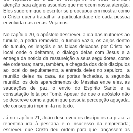
atenção para alguns assuntos que merecem nossa atenção.
Eles sugerem que o escritor se preocupou em mostrar como
o Cristo queria trabalhar a particularidade de cada pessoa
envolvida nas cenas. Vejamos:
No capítulo 20, o apóstolo descreveu a ida das mulheres ao
tumulo, a pedra removida, o tumulo vazio, os anjos dentro
do tumulo, os lençóis e as faixas deixadas por Cristo no
local onde o deitaram, o dialogo delas com Jesus e a
entrega da notícia da ressureição a seus seguidores, como
ele ordenara; narra, também, a chegada dos dois discípulos
ao local do sepultamento, a entrada deles no sepulcro,
a
reunião deles na casa, às portas fechadas, a segunda
reunião, os dois aparecimentos do Messias entre eles, as
saudações de paz, o envio do Espírito Santo e a
constatação feita por Tomé. Apesar de que o apóstolo não
se descreve como alguém que possuía percepção aguçada,
ele conseguiu imprimi-la no texto.
Já no capítulo 21, João descreveu os discípulos na praia, a
repentina ida à pescaria e o insucesso da empreitada;
escreveu que Cristo deu ordem para que lançassem as