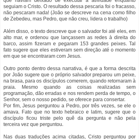
que haviam deixado de executar a atividade enquanto
seguiam o Cristo. O resultado dessa pescaria foi o fracasso,
não pescaram nada! (João se descreve na cena como filho
de Zebedeu, mas Pedro, que não creu, lidera o trabalho)
Além disso, o texto descreve que o salvador foi até eles, em
alto mar, e ordenou que lançassem as redes à direita do
barco, assim fizeram e pegaram 153 grandes peixes. Tal
fato sugere que eles estiveram sem direção até o momento
em que se encontraram com Jesus.
Outro ponto dentro dessa narrativa, é que a forma descrita
por João sugere que o próprio salvador preparou um peixe,
na brasa, para os discípulos comerem, quando retornaram à
praia. Mesmo quando as coisas realizadas sem
programação, dão erradas e nos rendem perda de tempo, o
Senhor, sem o nosso pedido, se oferece para consertar.
Por fim, Jesus perguntou a Pedro, por três vezes, se ele o
amava. Fato que no texto hebraico e latim, sugere que o
discípulo ficou triste pelo quê da pergunta e não pela
terceira vez que perguntou.
Nas duas traduções acima citadas, Cristo perguntou por