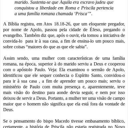
marido. Sustenta-se que Áquila era escravo judeu que
conquistou a liberdade em Roma e Priscila pertencia
a uma família romana chamada ‘Prisca’”
.
A Bíblia registra, em Atos 18.18-26, que um eloquente pregador,
por nome de Apolo, passou pela cidade de Éfeso, pregando o
evangelho. Também diz que, após o ouvir, ela tomou a iniciativa de
convida-lo para ir à sua casa, a fim de ensina-lo um pouco mais,
sobre coisas “maiores do que as que ele sabia”.
Assim sendo, uma mulher com características de uma família
romana, na época, superior à do marido serviu a Deus e cooperou
com o apóstolo Paulo. Veja: Ela examinou o sermão de Apolo,
identificou que ele sequer conhecia o Espírito Santo, convidou-o
para ir à sua casa , a fim de aprender um pouco mais; serviu o
ministério de Paulo com muita presença e, aparentemente, teve
mais visão do destino para aonde devia seguir, e nem por isso
deixou de servir a Deus. Portanto, a mulher ter uma visão de campo
maior que o homem não significa que ela está fora da vontade de
Deus.
Se o pensamento do bispo Macedo tivesse embasamento bíblico,
certamente, a história de Priscila não estaria registrada no Novo