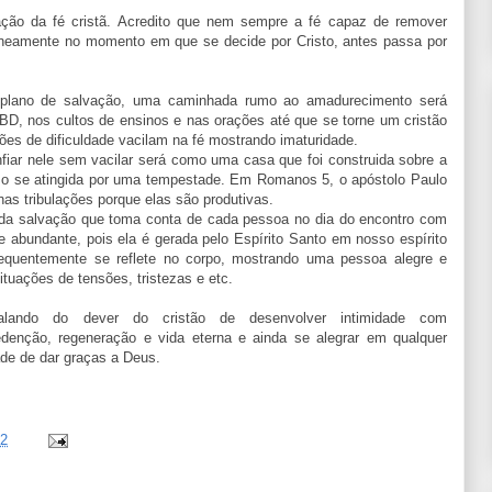
ação da fé cristã. Acredito que nem sempre a fé capaz de remover
neamente no momento em que se decide por Cristo, antes passa por
o plano de salvação, uma caminhada rumo ao amadurecimento será
EBD, nos cultos de ensinos e nas orações até que se torne um cristão
ões de dificuldade vacilam na fé mostrando imaturidade.
nfiar nele sem vacilar será como uma casa que foi construida sobre a
o se atingida por uma tempestade. Em Romanos 5, o apóstolo Paulo
s tribulações porque elas são produtivas.
ia da salvação que toma conta de cada pessoa no dia do encontro com
 e abundante, pois ela é gerada pelo Espírito Santo em nosso espírito
equentemente se reflete no corpo, mostrando uma pessoa alegre e
ituações de tensões, tristezas e etc.
falando do dever do cristão de desenvolver intimidade com
denção, regeneração e vida eterna e ainda se alegrar em qualquer
de de dar graças a Deus.
32