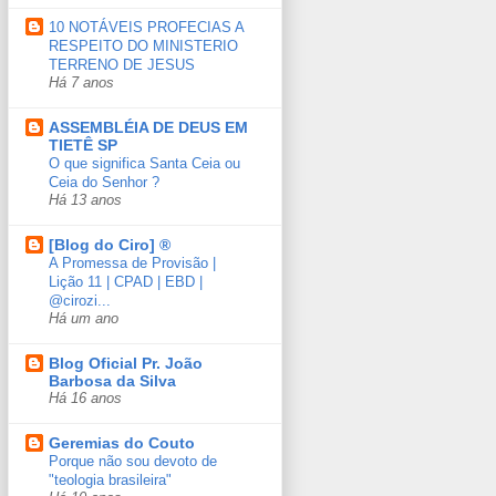
10 NOTÁVEIS PROFECIAS A
RESPEITO DO MINISTERIO
TERRENO DE JESUS
Há 7 anos
ASSEMBLÉIA DE DEUS EM
TIETÊ SP
O que significa Santa Ceia ou
Ceia do Senhor ?
Há 13 anos
[Blog do Ciro] ®
A Promessa de Provisão | ​
⁠Lição 11 | CPAD | EBD | ​⁠​⁠​⁠​⁠​⁠​⁠​
⁠@cirozi...
Há um ano
Blog Oficial Pr. João
Barbosa da Silva
Há 16 anos
Geremias do Couto
Porque não sou devoto de
"teologia brasileira"