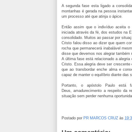
A segunda fase esta ligado a consolid
montanhas é gerada na pessoa instanta
um processo até que atinja o ápice.
Então assim que o indivíduo aceita 
iniciada através da fé, dos estudos na 
consolidado. Muitos ao passar por situaç
Cristo falou disso ao dizer que quem co
rocha que permanecerá inabalável mesm
disse que devemos nos alegrar também na
A última fase está relacionado a alegr
Cristo. Essa alegria deve ser crescente
que ao transbordar enche alma e cons
capaz de manter o equilíbrio diante das s
Portanto, o apóstolo Paulo está 
Deus, amadurecimento a respeito da re
situação sem perder nenhuma oportunida
Postado por
PR MARCOS CRUZ
às
19: