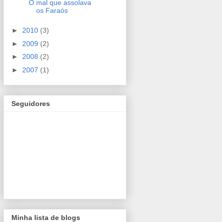
O mal que assolava
os Faraós
►
2010
(3)
►
2009
(2)
►
2008
(2)
►
2007
(1)
Seguidores
Minha lista de blogs