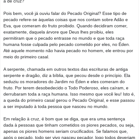
a de cruz?
Pois bem, você já ouviu falar do Pecado Original? Esse tipo de
pecado refere-se àquelas coisas que nos contam sobre Adão e
Eva, que comeram do fruto proibido. Quando decidiram comer,
exatamente, daquela árvore que Deus lhes proibiu, eles
permitiram que o pecado entrasse no mundo e que toda raça
humana fosse culpada pelo pecado cometido por eles, no Éden.
Até aquele momento não havia pecado no homem, ele entrou por
meio do primeiro casal.
A serpente, chamada em outros textos das escrituras de antiga
serpente e dragão, diz a bíblia, que pecou desde o princípio. Ela
seduziu os moradores do Jardim no Éden e eles comeram do
fruto. Por terem desobedecido o Todo Poderoso, eles caíram, e
derrubaram toda a raça humana. Isso mesmo que você leu! Isto é,
a queda do primeiro casal gerou o Pecado Original, e esse passou
a ser imputado à toda pessoa que nasceu no mundo.
Em relação à cruz, é bom que se diga, que era uma sentença
dada à pessoas que tinham cometidos os piores pecados, ou seja,
apenas os piores homens seriam crucificados. Se falamos que,
após o pecado, todo ser vivo nasceu pecador, logo todos deveriam