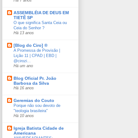
Há 7 anos
ASSEMBLÉIA DE DEUS EM
TIETÊ SP
O que significa Santa Ceia ou
Ceia do Senhor ?
Há 13 anos
[Blog do Ciro] ®
A Promessa de Provisão | ​
⁠Lição 11 | CPAD | EBD | ​⁠​⁠​⁠​⁠​⁠​⁠​
⁠@cirozi...
Há um ano
Blog Oficial Pr. João
Barbosa da Silva
Há 16 anos
Geremias do Couto
Porque não sou devoto de
"teologia brasileira"
Há 10 anos
Igreja Batista Cidade de
Americana