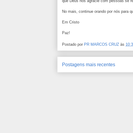
que Deus nos agracie com pessoas se re
No mais, continue orando por nós para q
Em Cristo
Paz!
Postado por
PR MARCOS CRUZ
às
10:
Postagens mais recentes